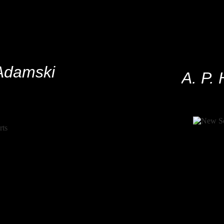
Adamski
A. P.