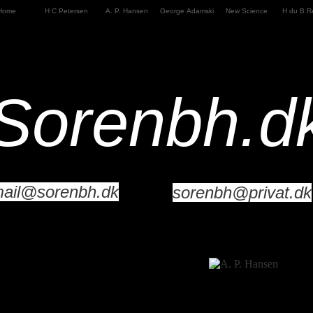
Home
H C Petersen
A. P. Hansen
George Adamski
New Science
H du B R
Sorenbh.d
.dk.dk
ail@sorenbh.dk
sorenbh@privat.dk